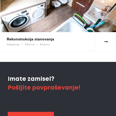
Rekonstrukcija stanovanja
Adaptacija
/
Obnova
/
Prenova
Imate zamisel?
Pošljite povpraševanje!