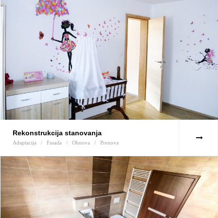
Rekonstrukcija stanovanja
Adaptacija
/
Fasada
/
Obnova
/
Prenova