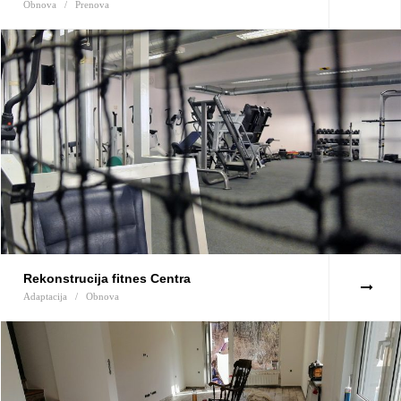
Obnova
/
Prenova
Rekonstrucija fitnes Centra
Adaptacija
/
Obnova