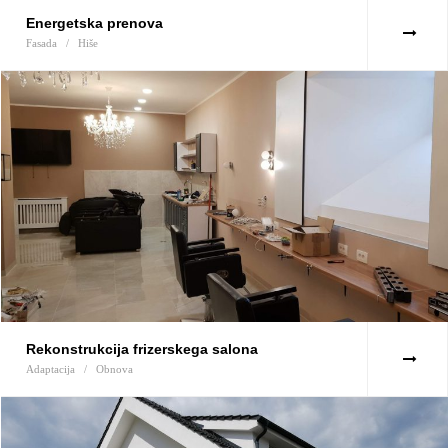
Energetska prenova
Fasada
/
Hiše
Rekonstrukcija frizerskega salona
Adaptacija
/
Obnova