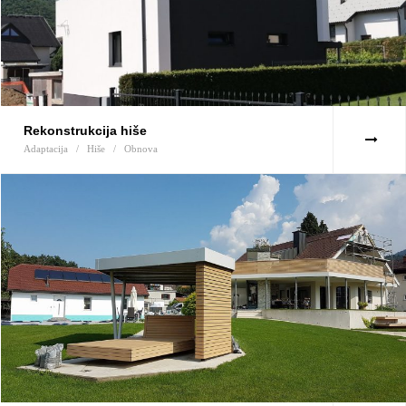
Rekonstrukcija hiše
Adaptacija
/
Hiše
/
Obnova