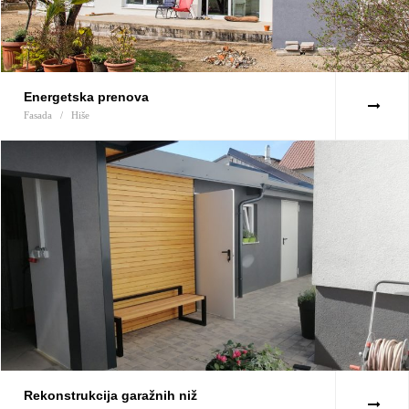
Energetska prenova
Fasada
/
Hiše
Rekonstrukcija garažnih niž